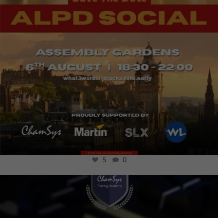
5
0
chamsysltd
Aug 2
19
0