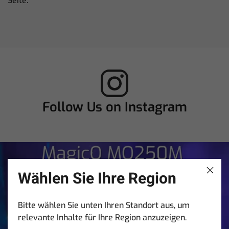
Seite.
Follow Us on Instagram
chamsysltd
Aug 7
253
2
Wählen Sie Ihre Region
Bitte wählen Sie unten Ihren Standort aus, um
relevante Inhalte für Ihre Region anzuzeigen.