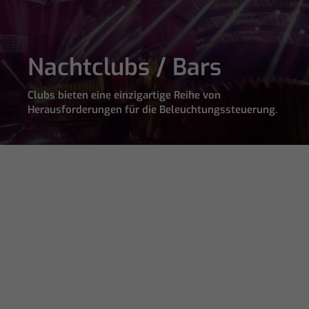
/
TV
Nachtclubs / Bars
Wenn
Operator
und
Clubs bieten eine einzigartige Reihe von
Kameramänner
Herausforderungen für die Beleuchtungssteuerung.
bei
großen
Kinofilmtiteln
ein
hohes
Maß
an
Kontrolle
erreichen
wollen
und
gleichzeitig