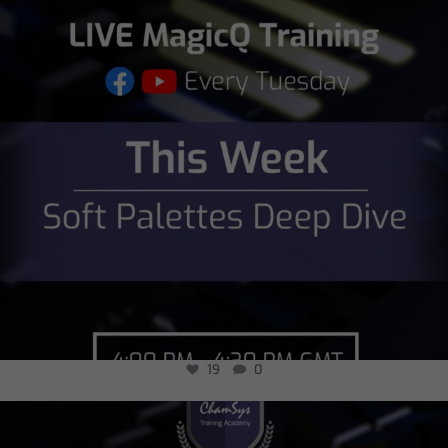
19
0
chamsysltd
Jul 26