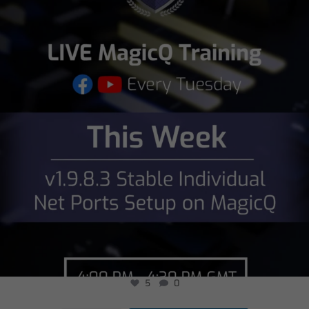
5
0
5
0