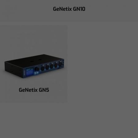
GeNetix GN10
GeNetix
GN2
GeNetix
10
GeNetix GN5
Scene
Store
GeNetix
GS8
GeNetix
GS5IP