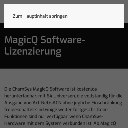
Zum Hauptinhalt springen
MagicQ Software-
Lizenzierung
Die ChamSys MagicQ Software ist kostenlos
herunterladbar, mit 64 Universen, die vollständig für die
Ausgabe von Art-Net/sACN ohne jegliche Einschränkung
freigeschaltet sind.Einige weiter fortgeschrittene
Funktionen sind nur verfügbar, wenn ChamSys-
Hardware mit dem System verbunden ist. Ab MagicQ