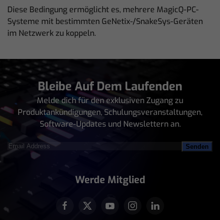
Diese Bedingung ermöglicht es, mehrere MagicQ-PC-
Systeme mit bestimmten GeNetix-/SnakeSys-Geräten
im Netzwerk zu koppeln.
Bleibe Auf Dem Laufenden
Melde dich für den exklusiven Zugang zu
Produktankündigungen, Schulungsveranstaltungen,
Software-Updates und Newslettern an.
Email
Address
(erforderlich)
Werde Mitglied