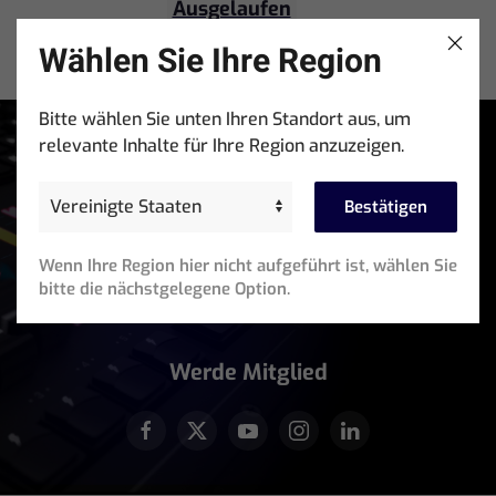
Ausgelaufen
Wählen Sie Ihre Region
Bitte wählen Sie unten Ihren Standort aus, um
relevante Inhalte für Ihre Region anzuzeigen.
Bleibe Auf Dem Laufenden
Melde dich für den exklusiven Zugang zu
Bestätigen
Produktankündigungen, Schulungsveranstaltungen,
Software-Updates und Newslettern an.
Wenn Ihre Region hier nicht aufgeführt ist, wählen Sie
bitte die nächstgelegene Option.
Email
Address
(erforderlich)
Werde Mitglied