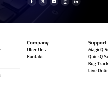
Company
Support
e
Über Uns
MagicQ S
e
Kontakt
QuickQ S
Bug Trac
Live Onli
e
e