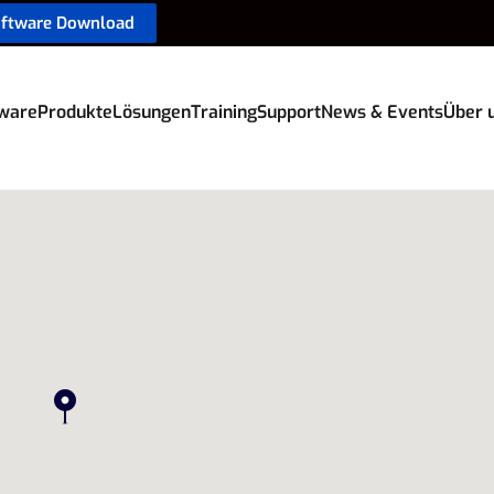
oftware Download
ware
Produkte
Lösungen
Training
Support
News & Events
Über 