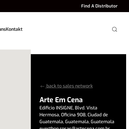
Find A Distributor
uns
Kontakt
back to sales network
Arte Em Cena
Edificio INSIGNE, Blvd. Vista
Hermosa
,
Oficina 908
,
Ciudad de
Guatemala
,
Guatemala
,
Guatemala
everthon.rosas
@
artecena.com.br