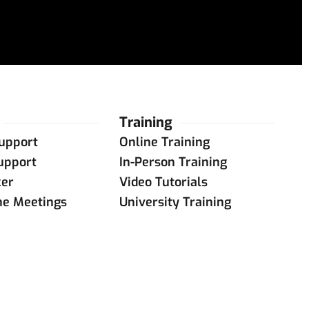
Training
upport
Online Training
upport
In-Person Training
ker
Video Tutorials
ne Meetings
University Training