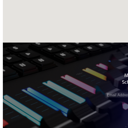
M
Sc
Email
Address
(e