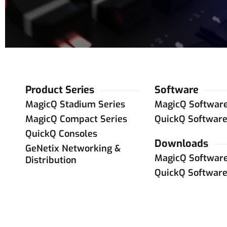
Product Series
Software
MagicQ Stadium Series
MagicQ Softwar
MagicQ Compact Series
QuickQ Softwar
QuickQ Consoles
Downloads
GeNetix Networking &
MagicQ Softwar
Distribution
QuickQ Softwar