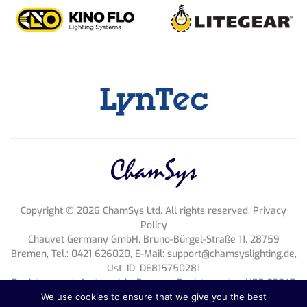
Copyright ©
2026
ChamSys Ltd. All rights reserved. Privacy
Policy
Chauvet Germany GmbH, Bruno-Bürgel-Straße 11, 28759
Bremen, Tel.: 0421 626020, E-Mail:
support@chamsyslighting.de
,
Ust. ID: DE815750281
Register court: Amtsgericht Bremen, Register entry: HRB 33047
HB, Geschäftsführung: Michael Brooksbank
We use cookies to ensure that we give you the best