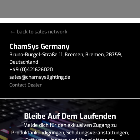
back to sales network
ChamSys Germany
Bruno-Bürgel-Straße 11
,
Bremen
,
Bremen
,
28759
,
Deutschland
+49 (0)421626020
sales
@
chamsyslighting.de
Contact Dealer
Bleibe Auf Dem Laufenden
Melde dich für den exklusiven Zugang zu
Produktankündigungen, Schulungsveranstaltungen,