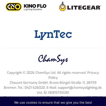
Copyright ©
2026
ChamSys Ltd. All rights reserved. Privacy
Policy
Chauvet Germany GmbH, Bruno-Bürgel-Straße 11, 28759
Bremen, Tel.: 0421 626020, E-Mail:
support@chamsyslighting.de
,
Ust. ID: DE815750281
Register court: Amtsgericht Bremen, Register entry: HRB 33047
HB, Geschäftsführung: Michael Brooksbank
We use cookies to ensure that we give you the best