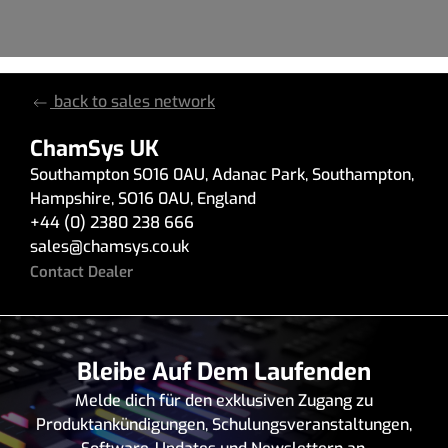
back to sales network
ChamSys UK
Southampton SO16 0AU
,
Adanac Park
,
Southampton
,
Hampshire
,
SO16 0AU
,
England
+44 (0) 2380 238 666
sales
@
chamsys.co.uk
Contact Dealer
Bleibe Auf Dem Laufenden
Melde dich für den exklusiven Zugang zu
Produktankündigungen, Schulungsveranstaltungen,