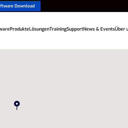
oftware Download
ware
Produkte
Lösungen
Training
Support
News & Events
Über 