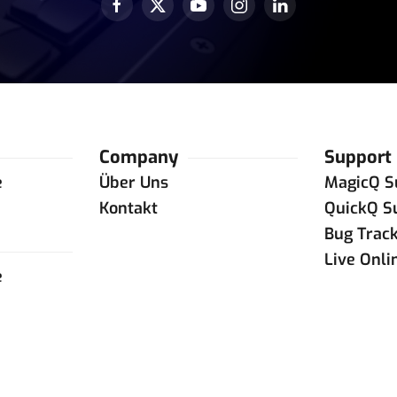
Company
Support
e
Über Uns
MagicQ S
e
Kontakt
QuickQ S
Bug Trac
Live Onli
e
e