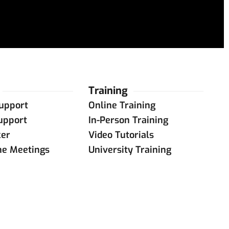
Training
upport
Online Training
upport
In-Person Training
ker
Video Tutorials
ne Meetings
University Training