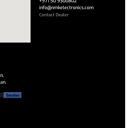
+971 50 9300802
info
@
nmkelectronics.com
Contact Dealer
n,
an.