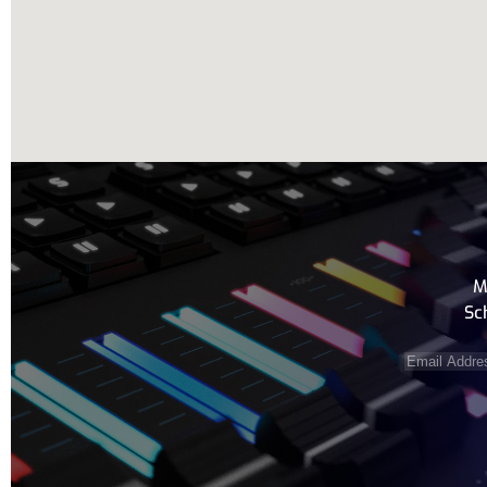
M
Sc
Email
Address
(e