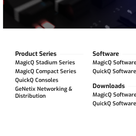
Product Series
Software
MagicQ Stadium Series
MagicQ Softwar
MagicQ Compact Series
QuickQ Softwar
QuickQ Consoles
Downloads
GeNetix Networking &
MagicQ Softwar
Distribution
QuickQ Softwar