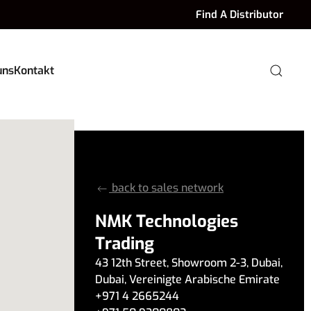
Find A Distributor
uns
Kontakt
back to sales network
NMK Technologies
Trading
43 12th Street
,
Showroom 2-3
,
Dubai
,
Dubai
,
Vereinigte Arabische Emirate
+971 4 2665244