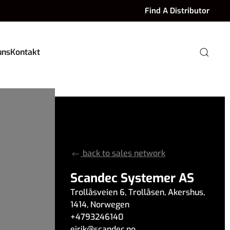
Find A Distributor
uns
Kontakt
back to sales network
Scandec Systemer AS
Trollåsveien 6
,
Trollåsen
,
Akershus
,
1414
,
Norwegen
+4793246140
eirik
@
scandec.no