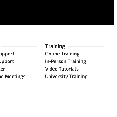
Training
upport
Online Training
upport
In-Person Training
ker
Video Tutorials
ne Meetings
University Training