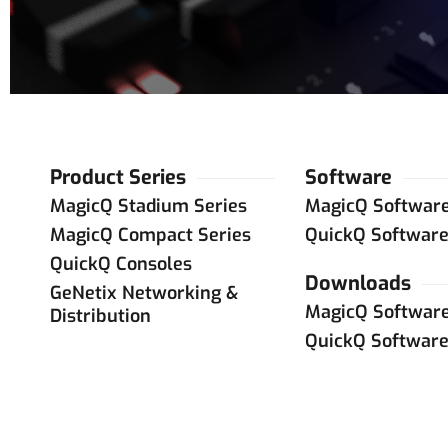
Product Series
Software
MagicQ Stadium Series
MagicQ Softwar
MagicQ Compact Series
QuickQ Softwar
QuickQ Consoles
Downloads
GeNetix Networking &
MagicQ Softwar
Distribution
QuickQ Softwar