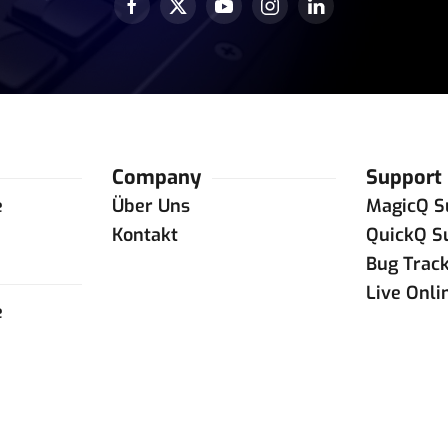
Company
Support
e
Über Uns
MagicQ S
e
Kontakt
QuickQ S
Bug Trac
Live Onli
e
e