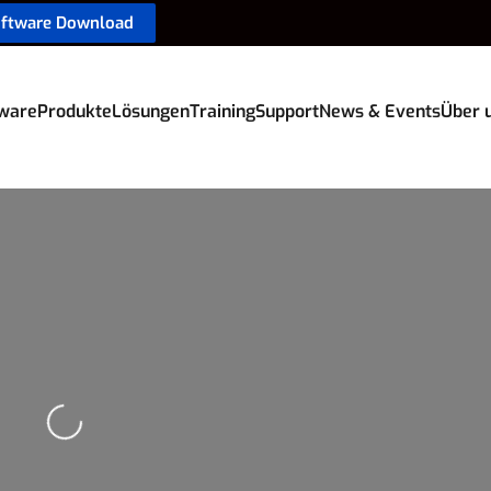
oftware Download
ware
Produkte
Lösungen
Training
Support
News & Events
Über 
 geladen …