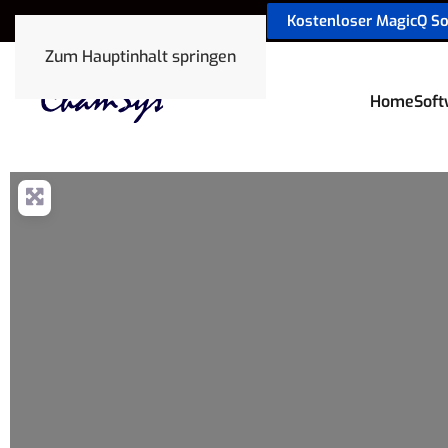
Kostenloser MagicQ S
sales@chamsyslighting.de
Zum Hauptinhalt springen
Home
Soft
Wird