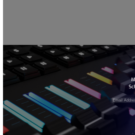
M
Sc
Email
Address
(e