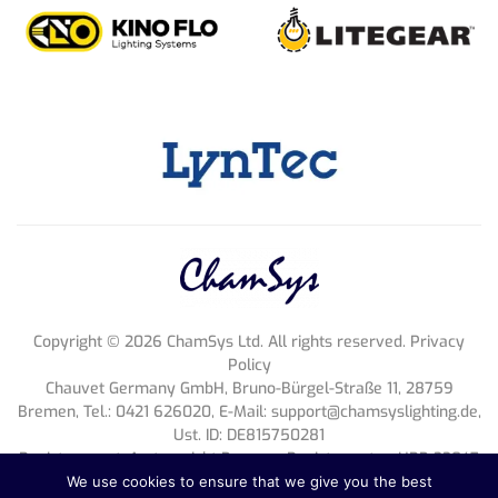
Copyright ©
2026
ChamSys Ltd. All rights reserved. Privacy
Policy
Chauvet Germany GmbH, Bruno-Bürgel-Straße 11, 28759
Bremen, Tel.: 0421 626020, E-Mail:
support@chamsyslighting.de
,
Ust. ID: DE815750281
Register court: Amtsgericht Bremen, Register entry: HRB 33047
HB, Geschäftsführung: Michael Brooksbank
We use cookies to ensure that we give you the best