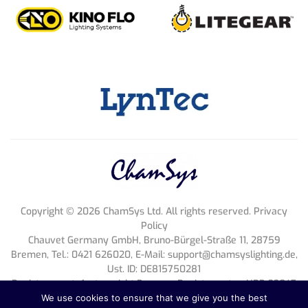
Copyright ©
2026
ChamSys Ltd. All rights reserved. Privacy
Policy
Chauvet Germany GmbH, Bruno-Bürgel-Straße 11, 28759
Bremen, Tel.: 0421 626020, E-Mail:
support@chamsyslighting.de
,
Ust. ID: DE815750281
Register court: Amtsgericht Bremen, Register entry: HRB 33047
HB, Geschäftsführung: Michael Brooksbank
We use cookies to ensure that we give you the best