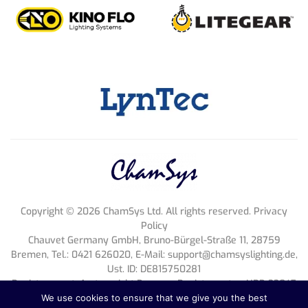
Copyright ©
2026
ChamSys Ltd. All rights reserved. Privacy
Policy
Chauvet Germany GmbH, Bruno-Bürgel-Straße 11, 28759
Bremen, Tel.: 0421 626020, E-Mail:
support@chamsyslighting.de
,
Ust. ID: DE815750281
Register court: Amtsgericht Bremen, Register entry: HRB 33047
HB, Geschäftsführung: Michael Brooksbank
We use cookies to ensure that we give you the best