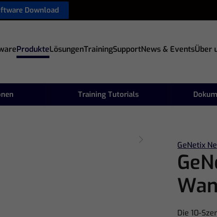
oftware Download
ware
Produkte
Lösungen
Training
Support
News & Events
Über 
onen
Training Tutorials
Dokum
GeNetix Ne
GeN
Wan
Die 10-Sze