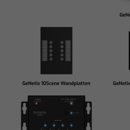
GeNe
GeNetix 10Scene Wandplatten
GeNeti