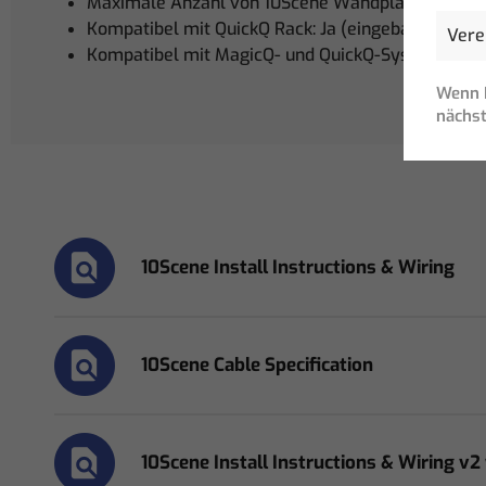
Maximale Anzahl von 10Scene Wandplatten pro Ke
Kompatibel mit QuickQ Rack: Ja (eingebaute Ansc
Kompatibel mit MagicQ- und QuickQ-Systemen: Ja
Wenn I
nächst
10Scene Install Instructions & Wiring
10Scene Cable Specification
10Scene Install Instructions & Wiring v