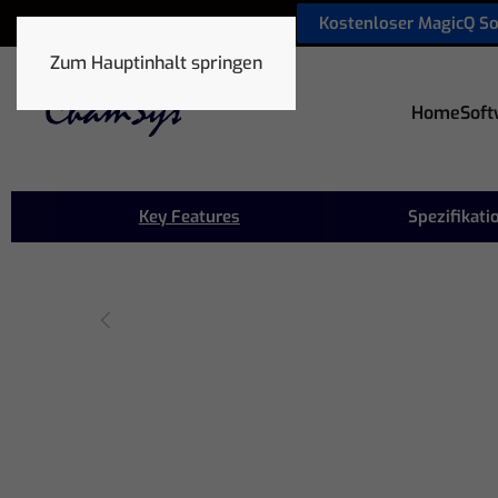
Kostenloser MagicQ S
sales@chamsyslighting.de
Zum Hauptinhalt springen
Home
Soft
Key Features
Spezifikati