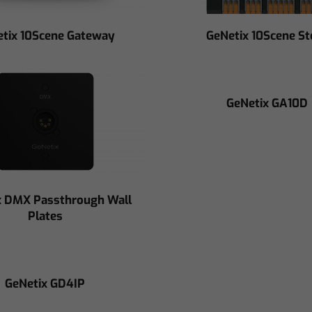
tix 10Scene Gateway
GeNetix 10Scene St
GeNetix GA10D
x DMX Passthrough Wall
Plates
GeNetix GD4IP