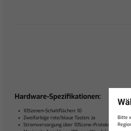
Hardware-Spezifikationen:
Wäh
10Szenen-Schaltflächen: 10
Bitte 
Zweifarbige rote/blaue Tasten: Ja
Regio
Stromversorgung über 10Scene-Protokoll: Ja