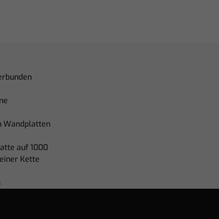
verbunden
ine
en Wandplatten
atte auf 1000
einer Kette
h