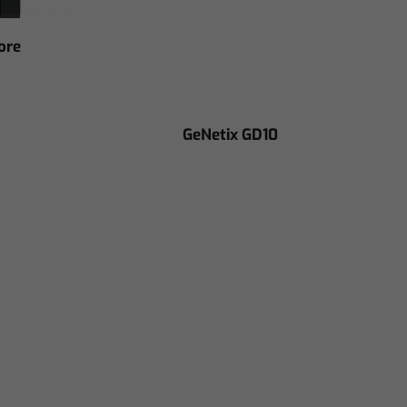
ore
GeNetix GD10