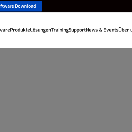
oftware Download
ware
Produkte
Lösungen
Training
Support
News & Events
Über 