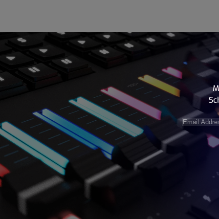
M
Sc
Email
Address
(e