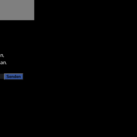
n,
an.