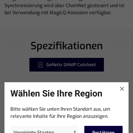
Synchronisierung wird über ChamNet gesteuert und ist
bei Verwendung mit MagicQ-Konsolen verfügbar.
Spezifikationen
GeNetix GN4IP Cutsheet
Wählen Sie Ihre Region
Hardware Specifications:
Bitte wählen Sie unten Ihren Standort aus, um
RDM Direct DMX-Ports: 4
relevante Inhalte für Ihre Region anzuzeigen.
Netzwerkanschlüsse: 1
Netzstromanschluss: PowerCon True1 Top
Bestätigen