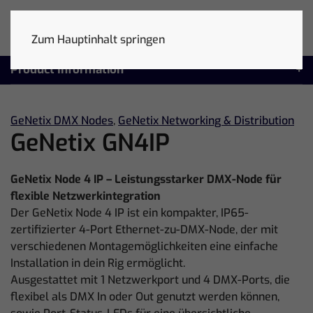
Zum Hauptinhalt springen
Product Information
GeNetix DMX Nodes
,
GeNetix Networking & Distribution
GeNetix GN4IP
GeNetix Node 4 IP – Leistungsstarker DMX-Node für
flexible Netzwerkintegration
Der GeNetix Node 4 IP ist ein kompakter, IP65-
zertifizierter 4-Port Ethernet-zu-DMX-Node, der mit
verschiedenen Montagemöglichkeiten eine einfache
Installation in dein Rig ermöglicht.
Ausgestattet mit 1 Netzwerkport und 4 DMX-Ports, die
flexibel als DMX In oder Out genutzt werden können,